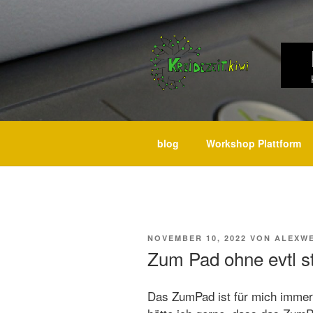
Weiter
zum
Inhalt
blog
Workshop Plattform
VERÖFFENTLICHT
NOVEMBER 10, 2022
VON
ALEXW
AM
Zum Pad ohne evtl s
Das ZumPad ist für mich immer 