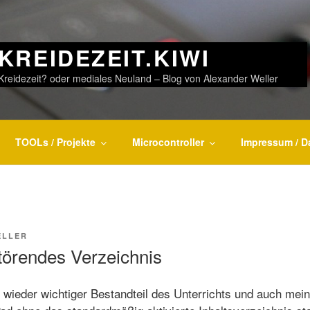
KREIDEZEIT.KIWI
Kreidezeit? oder mediales Neuland – Blog von Alexander Weller
TOOLs / Projekte
Microcontroller
Impressum / D
ELLER
törendes Verzeichnis
wieder wichtiger Bestandteil des Unterrichts und auch mei