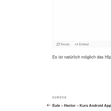
Reuse
Embed
Es ist natürlich möglich das h5
Beitragsnavigation
Vorheriger
ZURÜCK
Beitrag
Eule – Hector – Kurs Android Ap