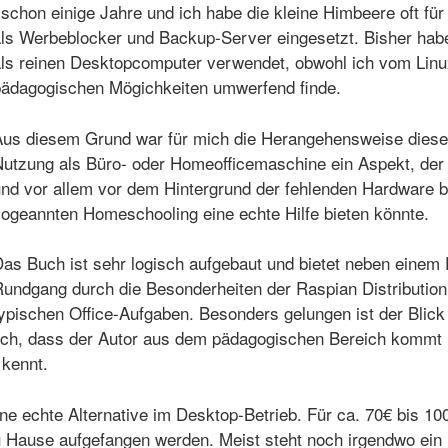
 schon einige Jahre und ich habe die kleine Himbeere oft fü
ls Werbeblocker und Backup-Server eingesetzt. Bisher hab
ls reinen Desktopcomputer verwendet, obwohl ich vom Linu
ädagogischen Mögichkeiten umwerfend finde.
us diesem Grund war für mich die Herangehensweise dieses
utzung als Büro- oder Homeofficemaschine ein Aspekt, der 
nd vor allem vor dem Hintergrund der fehlenden Hardware be
ogeannten Homeschooling eine echte Hilfe bieten könnte.
as Buch ist sehr logisch aufgebaut und bietet neben einem 
undgang durch die Besonderheiten der Raspian Distribution 
ypischen Office-Aufgaben. Besonders gelungen ist der Blick 
lich, dass der Autor aus dem pädagogischen Bereich kommt 
 kennt.
ne echte Alternative im Desktop-Betrieb. Für ca. 70€ bis 10
 Hause aufgefangen werden. Meist steht noch irgendwo ein 