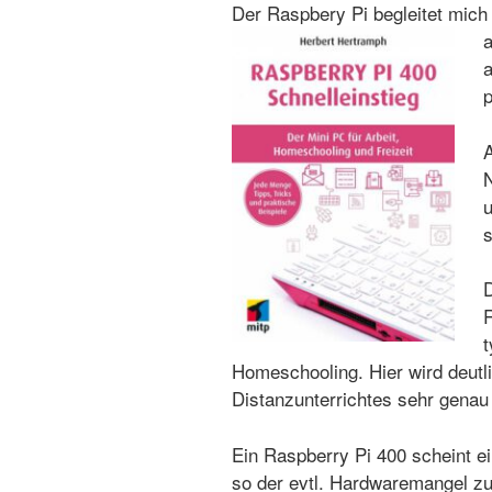
Der Raspbery Pi begleitet mich
a
a
p
A
N
u
s
D
R
t
Homeschooling. Hier wird deut
Distanzunterrichtes sehr genau
Ein Raspberry Pi 400 scheint ei
so der evtl. Hardwaremangel zu