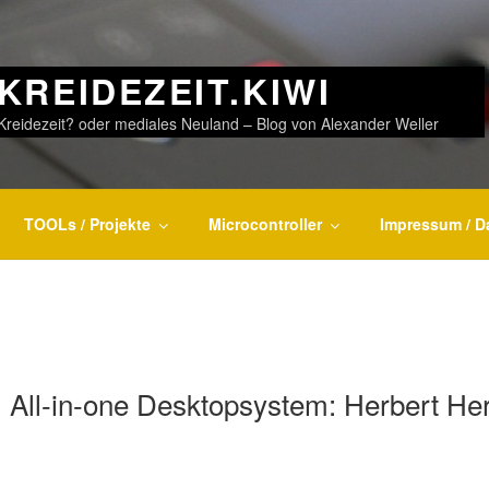
KREIDEZEIT.KIWI
Kreidezeit? oder mediales Neuland – Blog von Alexander Weller
TOOLs / Projekte
Microcontroller
Impressum / D
R
All-in-one Desktopsystem: Herbert Her