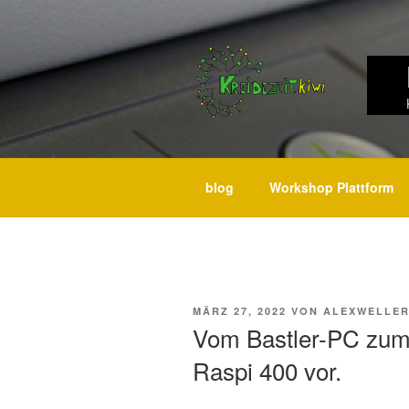
Weiter
zum
Inhalt
blog
Workshop Plattform
VERÖFFENTLICHT
MÄRZ 27, 2022
VON
ALEXWELLE
AM
Vom Bastler-PC zum 
Raspi 400 vor.