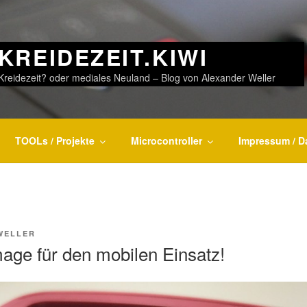
KREIDEZEIT.KIWI
Kreidezeit? oder mediales Neuland – Blog von Alexander Weller
TOOLs / Projekte
Microcontroller
Impressum / D
WELLER
age für den mobilen Einsatz!