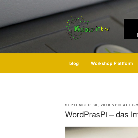
Weiter
zum
Inhalt
blog
Workshop Plattform
VERÖFFENTLICHT
SEPTEMBER 30, 2018
VON
ALEX-
AM
WordPrasPi – das Im