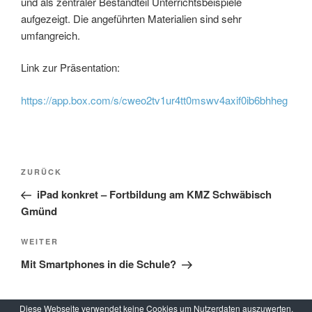
und als zentraler Bestandteil Unterrichtsbeispiele
aufgezeigt. Die angeführten Materialien sind sehr
umfangreich.
Link zur Präsentation:
https://app.box.com/s/cweo2tv1ur4tt0mswv4axif0ib6bhheg
Beitragsnavigation
Vorheriger
ZURÜCK
Beitrag
iPad konkret – Fortbildung am KMZ Schwäbisch
Gmünd
Nächster
WEITER
Beitrag
Mit Smartphones in die Schule?
Diese Webseite verwendet keine Cookies um Nutzerdaten auszuwerten.