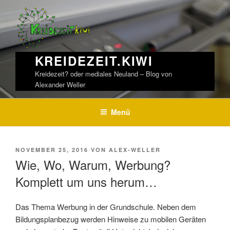
Weiter
zum
Inhalt
KREIDEZEIT.KIWI
Kreidezeit? oder mediales Neuland – Blog von
Alexander Weller
Menü
VERÖFFENTLICHT
NOVEMBER 25, 2016
VON
ALEX-WELLER
AM
Wie, Wo, Warum, Werbung?
Komplett um uns herum…
Das Thema Werbung in der Grundschule. Neben dem
Bildungsplanbezug werden Hinweise zu mobilen Geräten