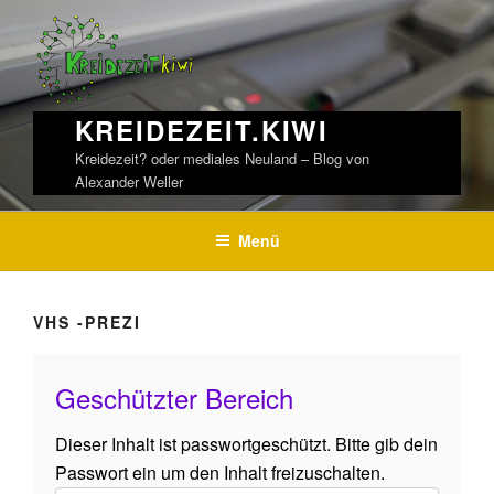
Weiter
zum
Inhalt
KREIDEZEIT.KIWI
Kreidezeit? oder mediales Neuland – Blog von
Alexander Weller
Menü
VHS -PREZI
Geschützter Bereich
Dieser Inhalt ist passwortgeschützt. Bitte gib dein
Passwort ein um den Inhalt freizuschalten.