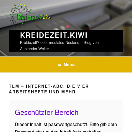
Weiter
zum
Inhalt
KREIDEZEIT.KIWI
Kreidezeit? oder mediales Neuland – Blog von
Alexander Weller
Menü
TLM – INTERNET-ABC, DIE VIER
ARBEITSHEFTE UND MEHR
Geschützter Bereich
Dieser Inhalt ist passwortgeschützt. Bitte gib dein
Passwort ein um den Inhalt freizuschalten.