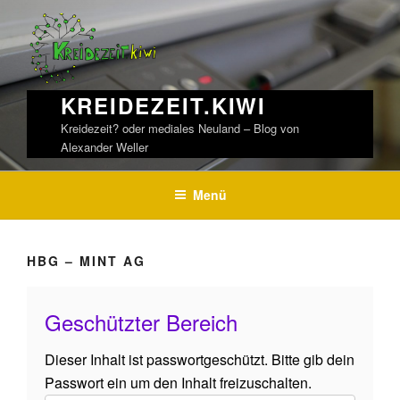
Weiter
zum
Inhalt
KREIDEZEIT.KIWI
Kreidezeit? oder mediales Neuland – Blog von
Alexander Weller
Menü
HBG – MINT AG
Geschützter Bereich
Dieser Inhalt ist passwortgeschützt. Bitte gib dein
Passwort ein um den Inhalt freizuschalten.