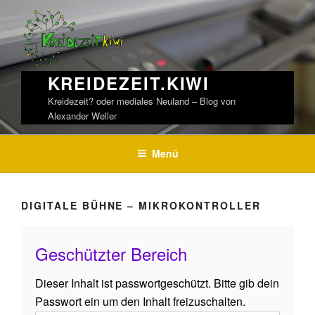
Weiter
zum
Inhalt
KREIDEZEIT.KIWI
Kreidezeit? oder mediales Neuland – Blog von
Alexander Weller
Menü
DIGITALE BÜHNE – MIKROKONTROLLER
Geschützter Bereich
Dieser Inhalt ist passwortgeschützt. Bitte gib dein
Passwort ein um den Inhalt freizuschalten.