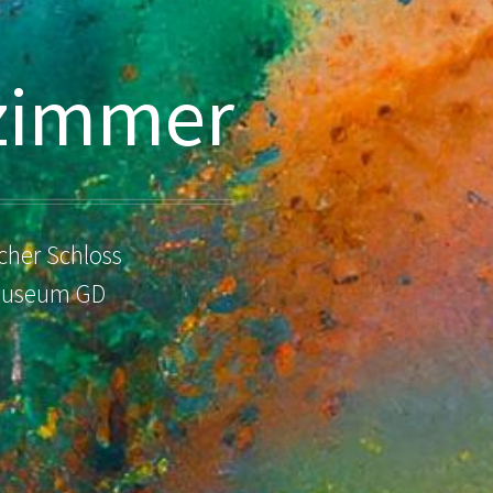
nzimmer
cher Schloss
lmuseum GD