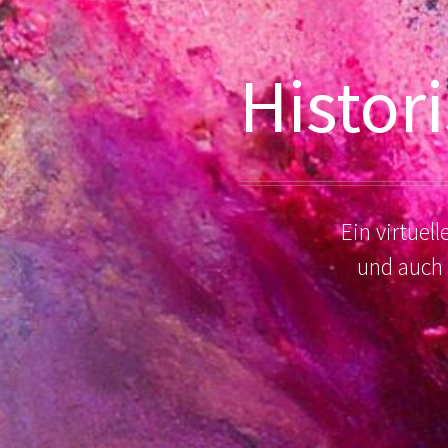
Histor
Ein virtue
und auch